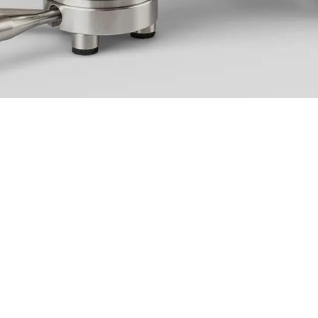
ure service en 
 samenkomen