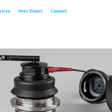
vices
Over Diatec
Contact