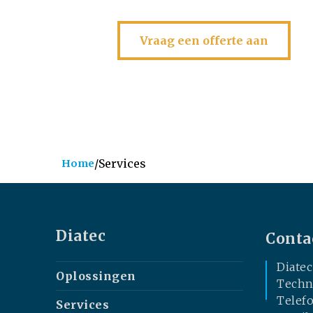
Vraag een offerte aan
/
Services
Home
Diatec
Conta
Diate
Oplossingen
Techn
Telefo
Services