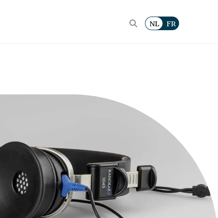
NL
FR