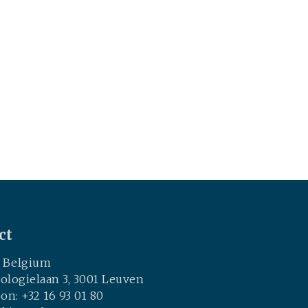
ct
c Belgium
ologielaan 3, 3001 Leuven
on: +32 16 93 01 80